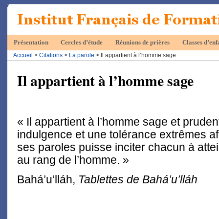
Présentation
Cercles d’étude
Réunions de prières
Classes d’enf
Accueil
>
Citations
>
La parole
> Il appartient à l’homme sage
Il appartient à l’homme sage
« Il appartient à l’homme sage et pruden
indulgence et une tolérance extrêmes af
ses paroles puisse inciter chacun à atte
au rang de l’homme. »
Bahá’u’lláh,
Tablettes de Bahá’u’lláh