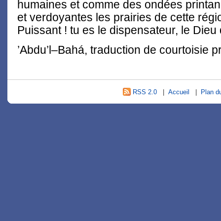
humaines et comme des ondées printaniè
et verdoyantes les prairies de cette régio
Puissant ! tu es le dispensateur, le Dieu
’Abdu’l–Bahá, traduction de courtoisie p
RSS 2.0
|
Accueil
|
Plan du